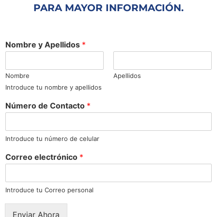
PARA MAYOR INFORMACIÓN.
Nombre y Apellidos
*
Nombre
Apellidos
Introduce tu nombre y apellidos
d
Número de Contacto
*
e
e
l
e
Introduce tu número de celular
c
Correo electrónico
*
t
r
ó
n
Introduce tu Correo personal
i
c
Enviar Ahora
o