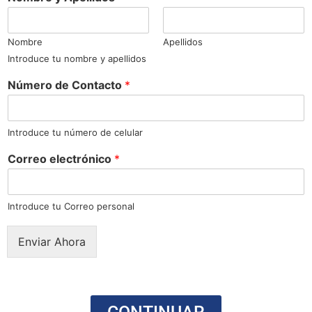
Nombre
Apellidos
Introduce tu nombre y apellidos
*
Número de Contacto
*
N
ú
m
e
Introduce tu número de celular
r
Correo electrónico
*
o
d
e
Introduce tu Correo personal
Enviar Ahora